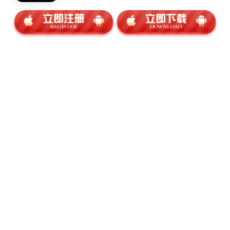
凯尔回应吉拉西转会巴萨传闻：目前
德甲
球队双方没有任何接触
虎扑09月28日讯 在接受德国电视二台采访时，
多特蒙德体育总监凯尔被反复追问有关前锋吉拉
西与巴塞罗那的传闻，期间一度显得不耐烦。当
被问到巴萨主帅弗里克...