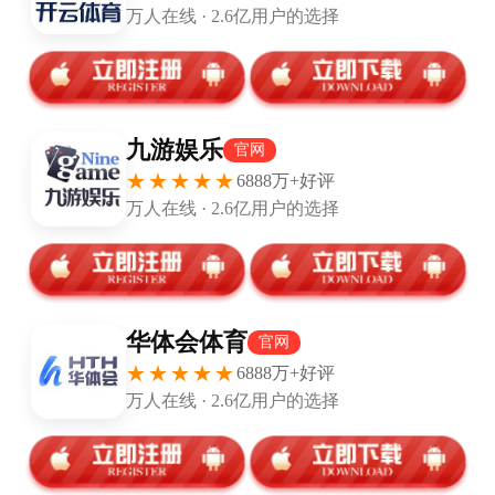
和快船的阴阳合同风波中。而NBA历史上关
于“阴阳合同”最经典的案例，也是联盟处罚最重
的一次。当属乔-史...
赢克星拿下半程冠军，拜仁何时才能
德甲