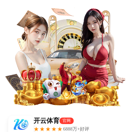
菜单
小卡结果将如何？森林狼2000年阴阳
德甲
合同成为NBA管理层的永恒噩梦
KG与乔-史密斯09月09日讯 莱昂纳德目前陷入